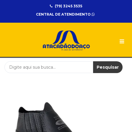
(79) 3245 3535
UNIDADES
CENTRAL DE ATENDIMENTO
Atacadão
do
Aço
CATEGORIAS
ELETRICA
EPI
Pesquisar
FERRAMENTA
METALON