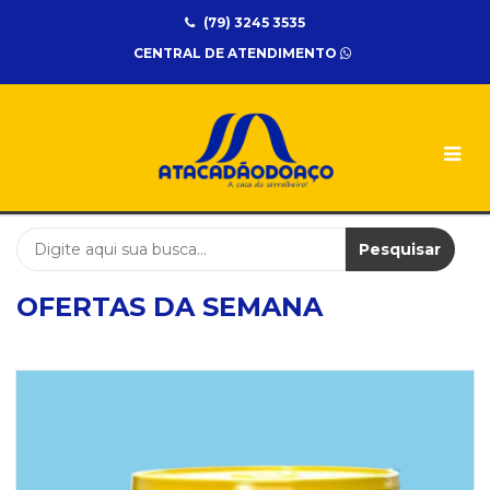
(79) 3245 3535
UNIDADES
CENTRAL DE ATENDIMENTO
Atacadão
do
Aço
CATEGORIAS
ELETRICA
EPI
Pesquisar
FERRAMENTA
METALON
OFERTAS DA SEMANA