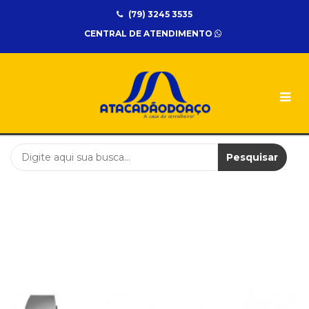
(79) 3245 3535
UNIDADES
CENTRAL DE ATENDIMENTO
Atacadão
do
Aço
CATEGORIAS
ELETRICA
EPI
Pesquisar
FERRAMENTA
METALON