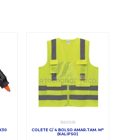
1520025
X30
COLETE C/ 4 BOLSO AMAR.TAM. M"
LAMPAD
(KALIPSO)