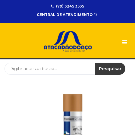
(79) 3245 3535
UNIDADES
CENTRAL DE ATENDIMENTO
Atacadão
do
Aço
CATEGORIAS
ELETRICA
EPI
Pesquisar
FERRAMENTA
METALON